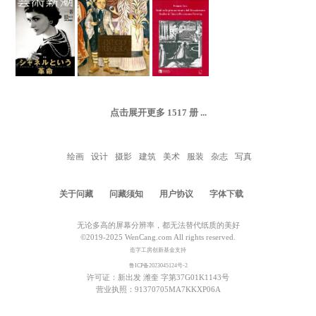
点击展开更多
1517
册 ...
绘画
设计
摄影
建筑
美术
服装
杂志
写真
关于问藏
问藏须知
用户协议
字体下载
无论多高的屏幕分辨率，都无法替代纸质的美好
©2019-2025 WenCang.com All rights reserved.
造字工房创新基金支持
鲁ICP备2023045124号-2
许可证：新出发 潍奎 字第37G01K1143号
营业执照：91370705MA7KKXP06A