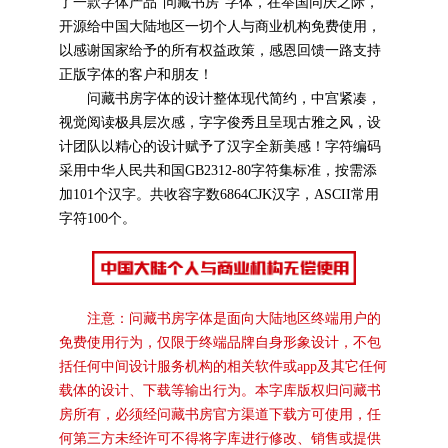
了一款字体产品“问藏书房”字体，在举国同庆之际，
开源给中国大陆地区一切个人与商业机构免费使用，
以感谢国家给予的所有权益政策，感恩回馈一路支持
正版字体的客户和朋友！
问藏书房字体的设计整体现代简约，中宫紧凑，
视觉阅读极具层次感，字字俊秀且呈现古雅之风，设
计团队以精心的设计赋予了汉字全新美感！字符编码
采用中华人民共和国GB2312-80字符集标准，按需添
加101个汉字。共收容字数6864CJK汉字，ASCII常用
字符100个。
注意：问藏书房字体是面向大陆地区终端用户的
免费使用行为，仅限于终端品牌自身形象设计，不包
括任何中间设计服务机构的相关软件或app及其它任何
载体的设计、下载等输出行为。本字库版权归问藏书
房所有，必须经问藏书房官方渠道下载方可使用，任
何第三方未经许可不得将字库进行修改、销售或提供