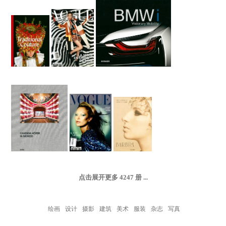
点击展开更多
4247
册 ...
绘画
设计
摄影
建筑
美术
服装
杂志
写真