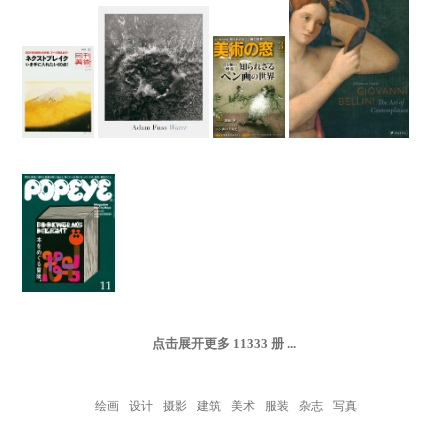
点击展开更多
11333
册 ...
绘画
设计
摄影
建筑
美术
服装
杂志
写真