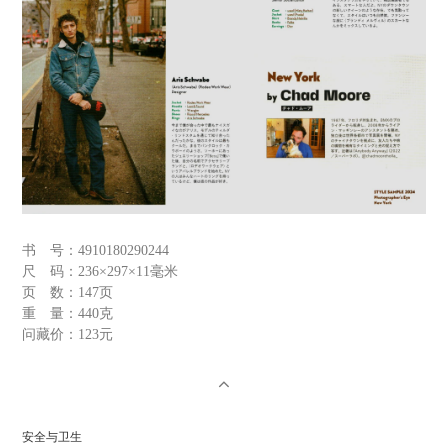
书 号：
4910180290244
尺 码：
236×297×11毫米
页 数：
147页
重 量：
440克
问藏价：
123元
安全与卫生