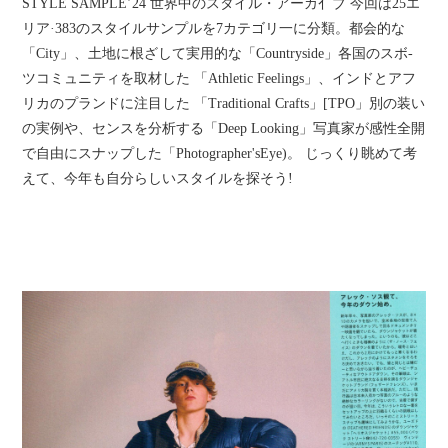
STYLE SAMPLE’24 世界中のスタイル・アーカ亻ブ 今回は25エ
リア·383のスタイルサンプルを7カテゴリ一に分類。都会的な
「City」、土地に根ざして実用的な「Countryside」各国のスボ-
ツコミュニティを取材した 「Athletic Feelings」、インドとアフ
リカのプランドに注目した 「Traditional Crafts」[TPO」別の装い
の実例や、センスを分析する「Deep Looking」写真家が感性全開
で自由にスナップした「Photographer'sEye)。 じっくり眺めて考
えて、今年も自分らしいスタイルを探そう!