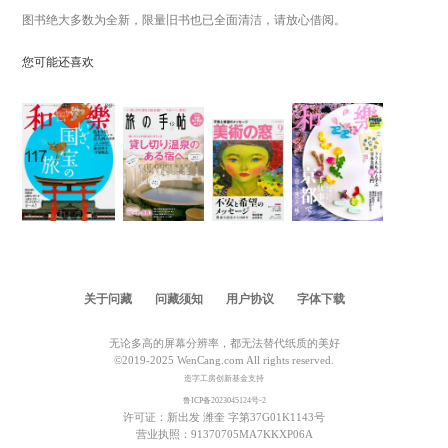
图书绝大多数为全新，限量旧书也已全面清洁，请放心借阅。
您可能还喜欢
关于问藏
问藏须知
用户协议
字体下载
无论多高的屏幕分辨率，都无法替代纸质的美好
©2019-2025 WenCang.com All rights reserved.
造字工房创新基金支持
鲁ICP备2023045124号-2
许可证：新出发 潍奎 字第37G01K1143号
营业执照：91370705MA7KKXP06A