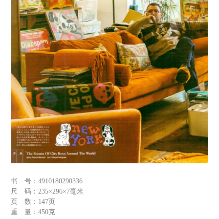
书 号：
4910180290336
尺 码：
235×296×7毫米
页 数：
147页
重 量：
450克