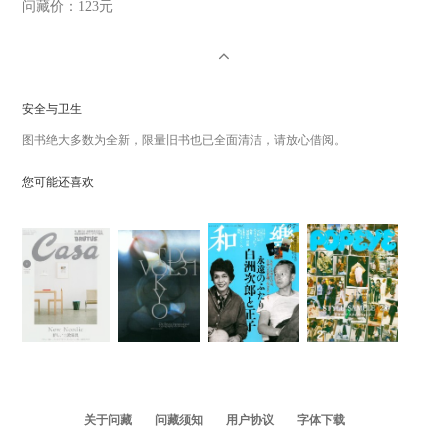
问藏价：
123元
安全与卫生
图书绝大多数为全新，限量旧书也已全面清洁，请放心借阅。
您可能还喜欢
关于问藏
问藏须知
用户协议
字体下载