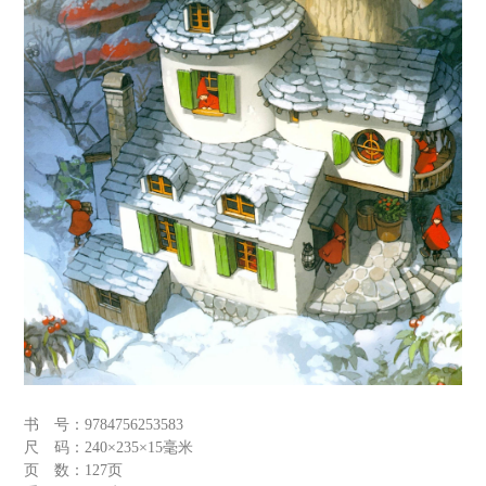
书 号：
9784756253583
尺 码：
240×235×15毫米
页 数：
127页