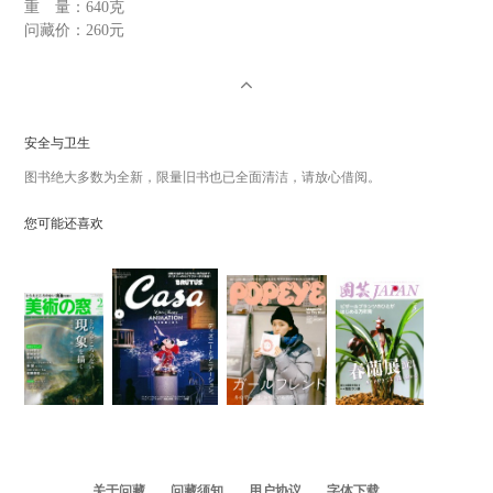
重 量：
640克
问藏价：
260元
安全与卫生
图书绝大多数为全新，限量旧书也已全面清洁，请放心借阅。
您可能还喜欢
关于问藏
问藏须知
用户协议
字体下载